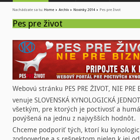
Nachádzate sa tu:
Home
Archív
Novinky 2014
Pes pre život
Pes pre život
Webovú stránku PES PRE ŽIVOT, NIE PRE B
venuje SLOVENSKÁ KYNOLOGICKÁ JEDNOTA
všetkým, pre ktorých je poctivosť a hum
povýšená na jednu z najvyšších hodnôt.
Chceme podporiť tých, ktorí ku kynologic
zodpovedne a s rešpektom nielen k jej odb