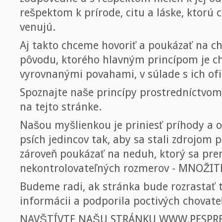
rešpektom k prírode, citu a láske, ktorú c
venujú.
Aj takto chceme hovoriť a poukázať na c
pôvodu, ktorého hlavným princípom je ch
vyrovnanými povahami, v súlade s ich of
Spoznajte naše princípy prostredníctvom
na tejto stránke.
Našou myšlienkou je priniesť príhody a o
psích jedincov tak, aby sa stali zdrojom 
zároveň poukázať na neduh, ktorý sa pr
nekontrolovateľných rozmerov - MNOŽIT
Budeme radi, ak stránka bude rozrastať 
informácii a podporila poctivých chovateľ
NAVŠTÍVTE NAŠU STRÁNKU WWW.PESPREZ