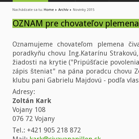
Nachádzate sa tu:
Home
Archív
Novinky 2015
OZNAM pre chovateľov plemena
Oznamujeme chovateľom plemena čiva
poradkyňu chovu Ing.Katarínu Strakovú, 
žiadosti na krytie ("Pripúšťacie povoleni
zápis šteniat" na pána poradcu chovu Z
klubu pani Gabrielu Majdovú - podľa vla
Adresy:
Zoltán Kark
Vojany 108
076 72 Vojany
Tel.: +421 905 218 872