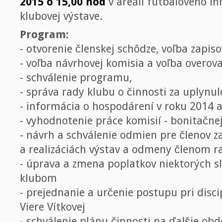
2015 o 15,00 hod
v areáli futbalového i
klubovej výstave.
Program:
- otvorenie členskej schôdze, voľba zapiso
- voľba návrhovej komisia a voľba overova
- schválenie programu,
- správa rady klubu o činnosti za uplynul
- informácia o hospodárení v roku 2014 a
- vyhodnotenie práce komisií - bonitačnej
- návrh a schválenie odmien pre členov za
a realizáciách výstav a odmeny členom ra
- úprava a zmena poplatkov niektorých s
klubom
- prejednanie a určenie postupu pri disc
Viere Vítkovej
- schválenie plánu činnosti na ďalšie obd