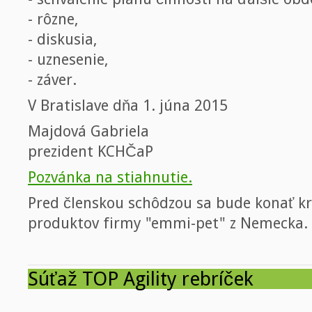
- rôzne,
- diskusia,
- uznesenie,
- záver.
V Bratislave dňa 1. júna 2015
Majdová Gabriela
prezident KCHČaP
Pozvánka na stiahnutie.
Pred členskou schôdzou sa bude konať kr
produktov firmy "emmi-pet" z Nemecka.
Súťaž TOP Agility rebríček