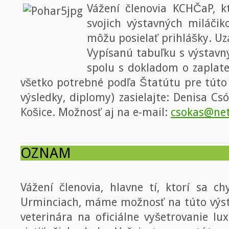
Vážení členovia KCHČaP, k
svojich výstavných miláčik
môžu posielať prihlášky. Uz
Vypísanú tabuľku s výstavn
spolu s dokladom o zaplate
všetko potrebné podľa Štatútu pre túto
výsledky, diplomy) zasielajte: Denisa Cs
Košice. Možnosť aj na e-mail:
csokas@net
OZNAM
Vážení členovia, hlavne tí, ktorí sa c
Urminciach, máme možnosť na túto výst
veterinára na oficiálne vyšetrovanie lu