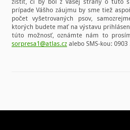
zistiť, či by bol z Vašej strany o túto
prípade Vášho záujmu by sme tiež aspoň
počet vyšetrovaných psov, samozrejm
ktorých budete mať na výstavu prihlásen
túto možnosť, oznámte nám to prosí
sorpresa1@atlas.cz
alebo SMS-kou: 0903 