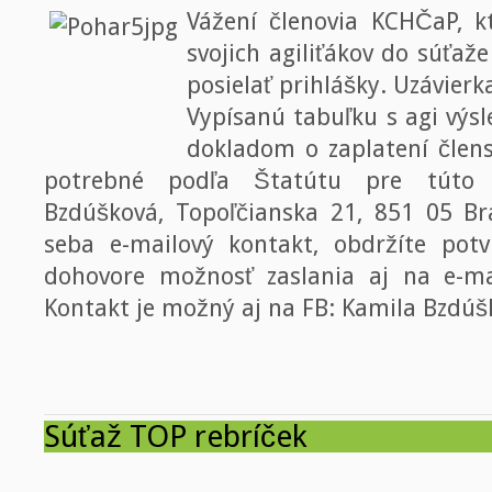
Vážení členovia KCHČaP, k
svojich agiliťákov do súťaž
posielať prihlášky. Uzávierk
Vypísanú tabuľku s agi výs
dokladom o zaplatení člen
potrebné podľa Štatútu pre túto s
Bzdúšková, Topoľčianska 21, 851 05 Br
seba e-mailový kontakt, obdržíte potvr
dohovore možnosť zaslania aj na e-m
Kontakt je možný aj na FB: Kamila Bzdúš
Súťaž TOP rebríček