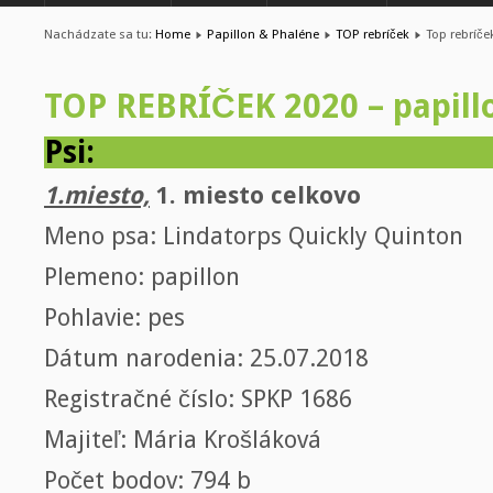
Nachádzate sa tu:
Home
Papillon & Phaléne
TOP rebríček
Top rebríče
TOP REBRÍČEK 2020 – papill
Psi:
1.miesto,
1. miesto celkovo
Meno psa: Lindatorps Quickly Quinton
Plemeno: papillon
Pohlavie: pes
Dátum narodenia: 25.07.2018
Registračné číslo: SPKP 1686
Majiteľ: Mária Krošláková
Počet bodov: 794 b