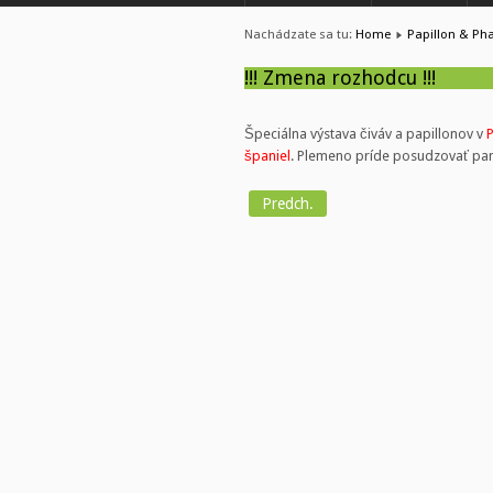
Nachádzate sa tu:
Home
Papillon & Ph
!!! Zmena rozhodcu !!!
Špeciálna výstava čiváv a papillonov v
P
španiel
. Plemeno príde posudzovať pan
Predch.