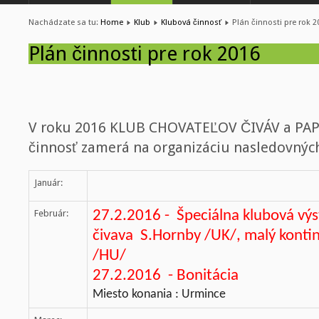
Nachádzate sa tu:
Home
Klub
Klubová činnosť
Plán činnosti pre rok 2
Plán činnosti pre rok 2016
V roku 2016 KLUB CHOVATEĽOV ČIVÁV a PAP
činnosť zamerá na organizáciu nasledovných
Január:
Február:
27.2.2016 - Špeciálna klubová výs
čivava S.Hornby /UK/,
malý konti
/HU/
27.2.2016 - Bonitácia
Miesto konania : Urmince