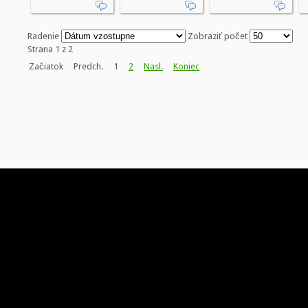
Radenie
Zobraziť počet
Strana 1 z 2
Začiatok
Predch.
1
2
Nasl.
Koniec