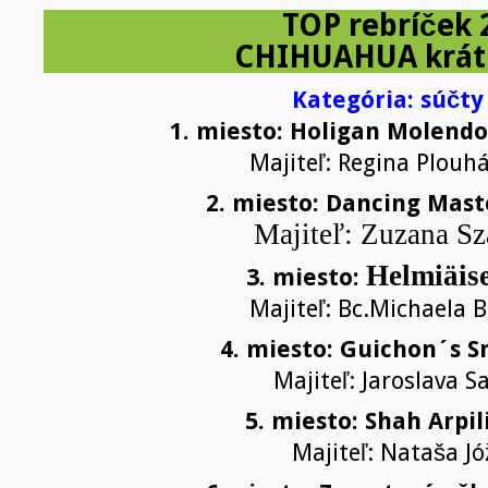
TOP rebríček 
CHIHUAHUA krát
Kategória: súčty 
1. miesto: Holigan Molendo
Majiteľ: Regina Plouh
2. miesto: Dancing Mast
Majiteľ: Zuzana S
Helmiäise
3. miesto:
Majiteľ: Bc.Michaela 
4. miesto: Guichon´s 
Majiteľ: Jaroslava S
5. miesto: Shah Arpi
Majiteľ: Nataša J