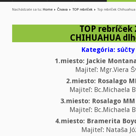
Nachádzate sa tu:
Home
Čivava
TOP rebríček
Top rebríček Chihuahua
TOP rebríček 
CHIHUAHUA dlh
Kategória: súčty 
1.miesto: Jackie Montana
Majiteľ: Mgr.Viera 
2.miesto: Rosalago 
Majiteľ: Bc.Michaela 
3.miesto: Rosalago MM
Majiteľ: Bc.Michaela 
4.miesto: Bramerita Boy
Majiteľ: Nataša J