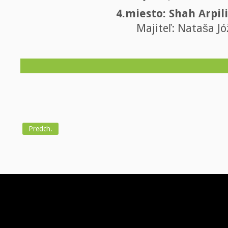
4.miesto: Shah Arpil
Majiteľ: Nataša J
Predch.